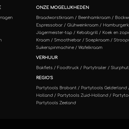
E
ONZE MOGELIJKHEDEN
vragen
Braadworstkraam
/
Beenhamkraam
/
Bockw
Espressobar
/
Glühweinkraam
/
Hamburger
Jägermeister-tap
/
Kebabgrill
/
Koek en zopi
n
Kraam
/
Smoothiebar
/
Soepkraam
/
Stroop
Suikerspinmachine
/
Wafelkraam
VERHUUR
Bakfiets
/
Foodtruck
/
Partytrailer
/
Slurphut
REGIO'S
Partytools Brabant / Partytools Gelderland 
Holland / Partytools Zuid-Holland / Partytoo
Partytools Zeeland