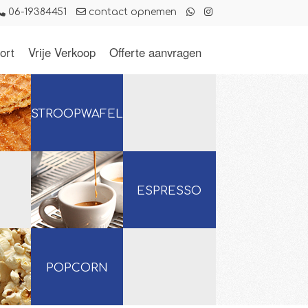
06-19384451
contact opnemen
ort
Vrije Verkoop
Offerte aanvragen
STROOPWAFELS
ESPRESSO
POPCORN