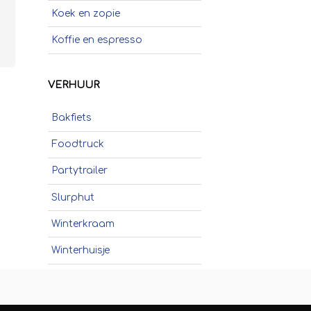
Koek en zopie
Koffie en espresso
Poffertjes
VERHUUR
Popcorn
Bakfiets
Schepijs
Foodtruck
Sinaasappelpers
Partytrailer
Slush
Slurphut
Smoothies
Winterkraam
Soep
Winterhuisje
Stroopwafels
Suikerspinnen