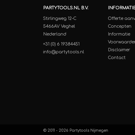
PARTYTOOLS.NL B.V.
INFORMATI
Stirlingweg 12-C
Offerte aan
5466AV Veghel
Concepten
Nederland
Informatie
Voorwaarde
+31 (0) 6 19384451
Disclaimer
info@partytools.nl
Contact
© 2011 - 2026
Partytools Nijmegen