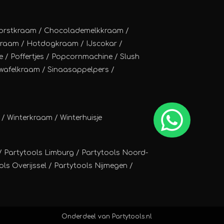
orstkraam
/
Chocolademelkkraam
/
kraam
/
Hotdogkraam
/
IJscokar
/
e
/
Poffertjes
/
Popcornmachine
/
Slush
wafelkraam
/
Sinaasappelpers
/
/
Winterkraam
/
Winterhuisje
/ Partytools Limburg / Partytools Noord-
ls Overijssel / Partytools Nijmegen /
Onderdeel van
Partytools.nl