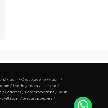
orstkraam
/
Chocolademelkkraam
/
kraam
/
Hotdogkraam
/
IJscokar
/
e
/
Poffertjes
/
Popcornmachine
/
Slush
wafelkraam
/
Sinaasappelpers
/