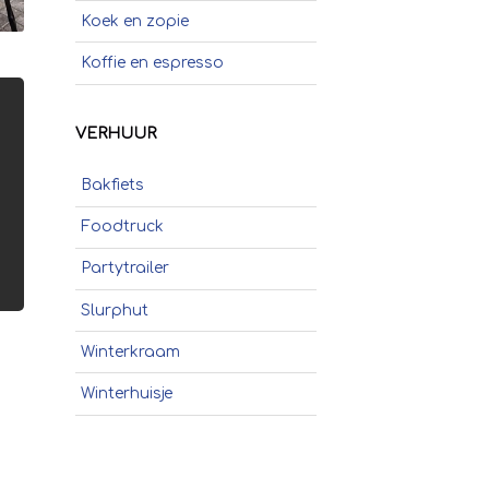
Koek en zopie
Koffie en espresso
Poffertjes
VERHUUR
Popcorn
Bakfiets
Schepijs
Foodtruck
Sinaasappelpers
Partytrailer
Slush
Slurphut
Smoothies
Winterkraam
Soep
Winterhuisje
Stroopwafels
Suikerspinnen