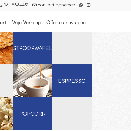
06-19384451
contact opnemen
ort
Vrije Verkoop
Offerte aanvragen
STROOPWAFELS
ESPRESSO
POPCORN