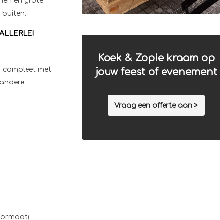
nen en grote
 buiten.
ALLERLEI
Koek & Zopie kraam op
, compleet met
jouw feest of evenement
 andere
Vraag een offerte aan >
 formaat)