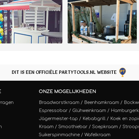
DIT IS EEN OFFICIËLE PARTYTOOLS.NL WEBSITE
E
ONZE MOGELIJKHEDEN
vragen
Braadworstkraam
/
Beenhamkraam
/
Bockw
Espressobar
/
Glühweinkraam
/
Hamburger
Jägermeister-tap
/
Kebabgrill
/
Koek en zopi
n
Kraam
/
Smoothiebar
/
Soepkraam
/
Stroop
Suikerspinmachine
/
Wafelkraam