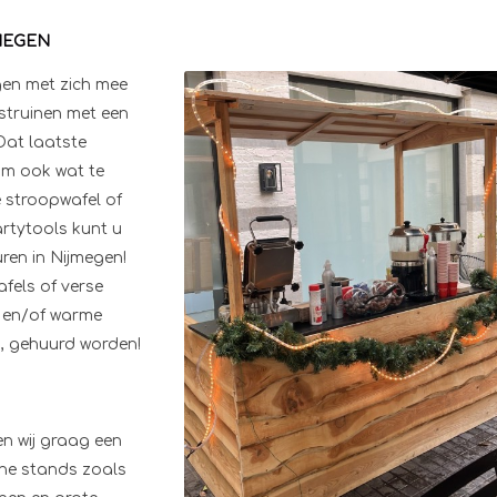
MEGEN
gen met zich mee
 struinen met een
Dat laatste
Om ook wat te
e stroopwafel of
artytools kunt u
ren in Nijmegen!
fels of verse
n en/of warme
, gehuurd worden!
n wij graag een
ine stands zoals